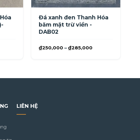
 Hóa
Đá xanh đen Thanh Hóa
)-
băm mặt trừ viền -
DAB02
hoảng
Khoảng
₫
250,000
–
₫
285,000
iá:
giá:
ừ
từ
230,000
₫250,000
ến
đến
360,000
₫285,000
ÀNG
LIÊN HỆ
ung