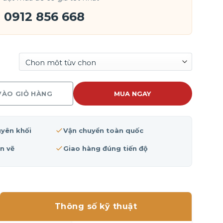
₫185,000
đến
0912 856 668
₫305,000
VÀO GIỎ HÀNG
MUA NGAY
uyên khối
Vận chuyển toàn quốc
n vẽ
Giao hàng đúng tiến độ
Thông số kỹ thuật