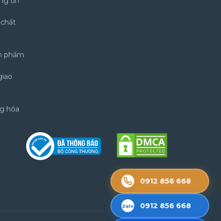
ng tin
 chất
ản phẩm
giao
ng hóa
0912 856 668
0912 856 668
Zalo