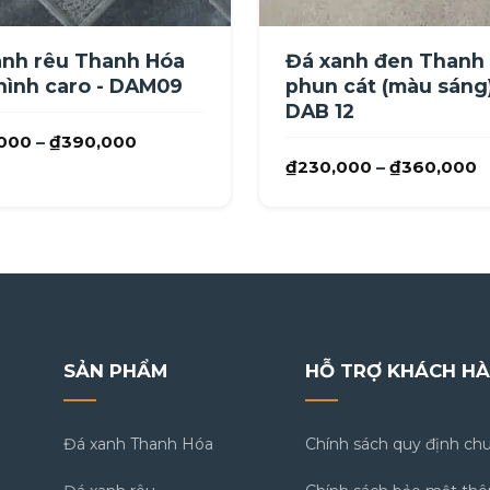
anh rêu Thanh Hóa
Đá xanh đen Thanh
hình caro - DAM09
phun cát (màu sáng
DAB 12
Khoảng
000
–
₫
390,000
K
₫
230,000
–
₫
360,000
giá:
g
từ
t
₫320,000
₫
đến
đ
₫390,000
₫
SẢN PHẨM
HỖ TRỢ KHÁCH H
Đá xanh Thanh Hóa
Chính sách quy định ch