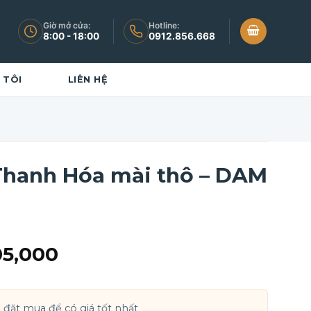
Giờ mở cửa:
Hotline:
8:00 - 18:00
0912.856.668
 TÔI
LIÊN HỆ
Thanh Hóa mài thô – DAM
Khoảng
05,000
giá:
từ
i đặt mua để có giá tốt nhất