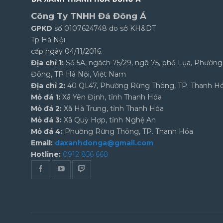
Công Ty TNHH Đá Đông Á
GPKD
số 0107624748 do sở KH&DT
Tp Hà Nội
cấp ngày 04/11/2016.
Địa chỉ 1:
Số 5A, ngách 75/29, ngõ 75, phố Lụa, Phườn
Đông, TP Hà Nội, Việt Nam
Địa chỉ 2:
40 QL47, Phường Rừng Thông, TP. Thanh H
Mỏ đá 1:
Xã Yên Định, tỉnh Thanh Hóa
Mỏ đá 2:
Xã Hà Trung, tỉnh Thanh Hóa
Mỏ đá 3:
Xã Quỳ Hợp, tỉnh Nghệ An
Mỏ đá 4:
Phường Rừng Thông, TP. Thanh Hóa
Email:
daxanhdonga@gmail.com
Hotline:
0912 856 668