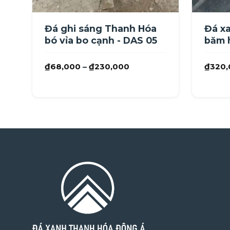
Đá ghi sáng Thanh Hóa
Đá x
bó vỉa bo cạnh - DAS 05
băm 
Khoảng
₫
68,000
–
₫
230,000
₫
320,
giá:
từ
₫68,000
đến
₫230,000