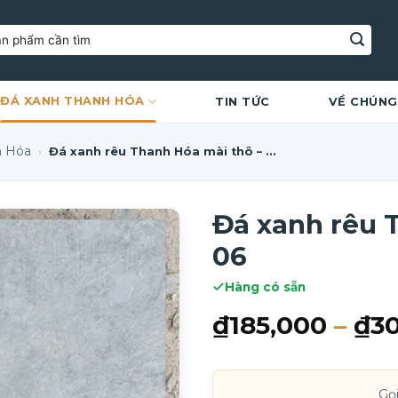
ĐÁ XANH THANH HÓA
TIN TỨC
VỀ CHÚNG
h Hóa
›
Đá xanh rêu Thanh Hóa mài thô – DAM 06
Đá xanh rêu 
06
Hàng có sẵn
₫
185,000
–
₫
3
Gọ