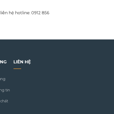
liên hệ hotline: 0912 856
ÀNG
LIÊN HỆ
ung
ng tin
 chất