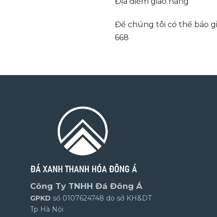
Địa điểm giao hàng
Để chúng tôi có thể báo gi
668
Công Ty TNHH Đá Đông Á
GPKD
số 0107624748 do sở KH&DT
Tp Hà Nội