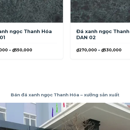
anh ngọc Thanh Hóa
Đá xanh ngọc Thanh
01
DAN 02
Khoảng
Kho
000
–
₫
550,000
₫
270,000
–
₫
530,000
giá:
giá:
từ
từ
₫290,000
₫27
đến
đến
₫550,000
₫53
Bán đá xanh ngọc Thanh Hóa – xưởng sản xuất