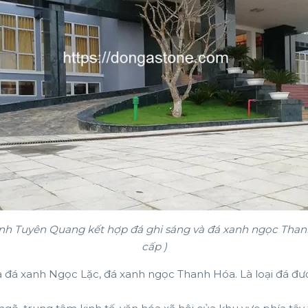
h tỉnh Tuyên Quang kết hợp đá ghi sáng và đá xanh ngọc Th
cấp )
à đá xanh Ngọc Lặc, đá xanh ngọc Thanh Hóa. Là loại đá đ