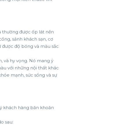
á thường được ốp lát nền
cổng, sảnh khách sạn, cơ
iữ được độ bóng và màu sắc
n, và hy vọng. Nó mang ý
màu với những nội thất khác
khỏe mạnh, sức sống và sự
uý khách hàng băn khoăn
o sau: