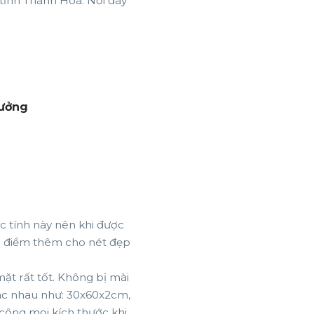
 tỉnh Thanh Hóa. Nơi đây
xưởng
ặc tính này nên khi được
tô điểm thêm cho nét đẹp
ặt rất tốt. Không bị mài
hác nhau như: 30x60x2cm,
 công mọi kích thước khi