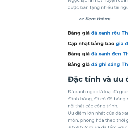
Ngọc lặc là một huyện cửa n
được ban tặng nhiều tài ngu
>> Xem thêm:
Bảng giá
đá xanh rêu T
Cập nhật bảng báo
giá 
Bảng giá
đá xanh đen T
Bảng giá
đá ghi sáng T
Đặc tính và ưu
Đá xanh ngọc là loại đá gra
đánh bóng, đá có độ bóng r
nội thất các công trình.
Ưu điểm lớn nhất của đá xa
mòn, phong hóa theo thời g
30x90x2cm, và đá tấm với c