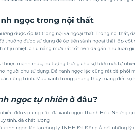
nh ngọc trong nội thất
ờng được ốp lát trong nội và ngoại thất. Trong nội thất, đ
đá thường được sử dụng để ốp tiền sảnh ngoại thất, ốp cột 
h chịu nhiệt, chịu nắng mưa rất tốt nên đá gần như luôn g
thuộc mệnh mộc, nó tượng trưng cho sự tươi mới, tự nhiê
cho người chủ sử dụng. Đá xanh ngọc lặc cũng rất dễ phối 
 các công trình. Màu xanh trong phong thủy mang đến sự 
nh ngọc tự nhiên
ở đâu?
có nhiều đơn vị cung cấp đá xanh ngọc Thanh Hóa. Nhưng q
uy tính, đá chất lượng.
xanh ngọc lặc tại công ty TNHH Đá Đông Á bởi những lý d