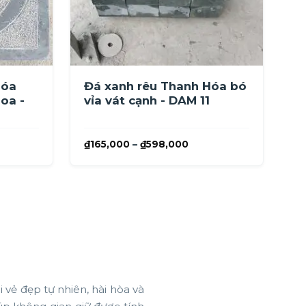
Hóa
Đá xanh rêu Thanh Hóa bó
oa -
vỉa vát cạnh - DAM 11
ảng
Khoảng
₫
165,000
–
₫
598,000
giá:
từ
0,000
₫165,000
đến
0,000
₫598,000
vẻ đẹp tự nhiên, hài hòa và