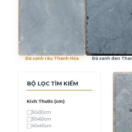
Đá xanh rêu Thanh Hóa
Đá xanh đen Tha
BỘ LỌC TÌM KIẾM
Kích Thước (cm)
30x30cm
30x60cm
40x40cm