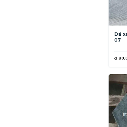
Đá x
07
₫
180,