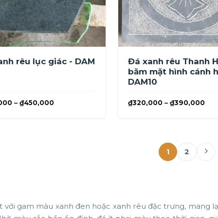
anh rêu lục giác - DAM
Đá xanh rêu Thanh 
băm mặt hình cánh h
DAM10
Khoảng
Kho
000
–
₫
450,000
₫
320,000
–
₫
390,000
giá:
giá:
từ
từ
₫365,000
₫32
đến
đến
1
2
₫450,000
₫39
t với gam màu xanh đen hoặc xanh rêu đặc trưng, mang lại 