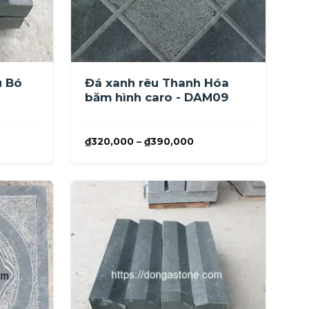
u Bó
Đá xanh rêu Thanh Hóa
băm hình caro - DAM09
ảng
Khoảng
₫
320,000
–
₫
390,000
giá:
từ
5,000
₫320,000
đến
8,000
₫390,000