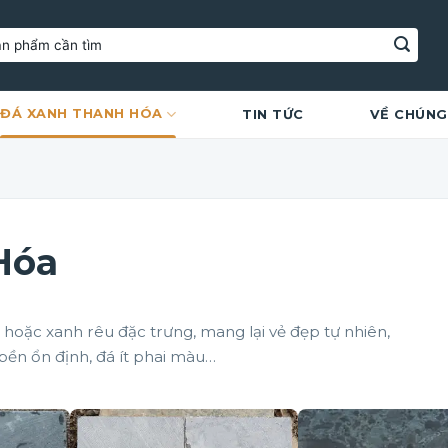
ĐÁ XANH THANH HÓA
TIN TỨC
VỀ CHÚNG
Hóa
oặc xanh rêu đặc trưng, mang lại vẻ đẹp tự nhiên,
bền ổn định, đá ít phai màu…