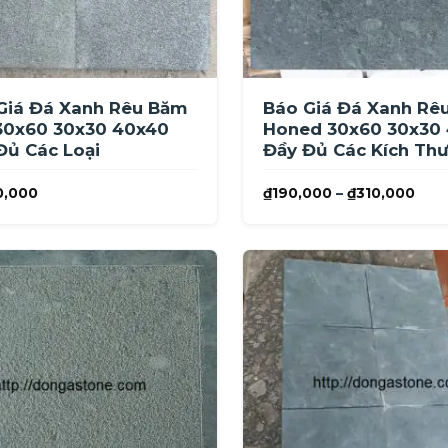
Giá Đá Xanh Rêu Băm
Báo Giá Đá Xanh Rê
30x60 30x30 40x40
Honed 30x60 30x30
Đủ Các Loại
Đầy Đủ Các Kích Th
Kho
0,000
₫
190,000
–
₫
310,000
giá:
từ
₫19
đến
₫310