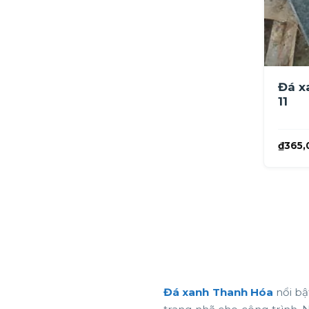
Đá x
11
₫
365,
Đá xanh Thanh Hóa
nổi bậ