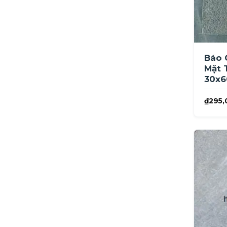
Báo 
Mặt 
30x6
₫
295,