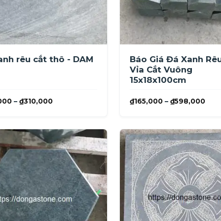
anh rêu cắt thô - DAM
Báo Giá Đá Xanh Rê
Vỉa Cắt Vuông
15x18x100cm
Khoảng
Kho
000
–
₫
310,000
₫
165,000
–
₫
598,000
giá:
giá:
từ
từ
₫180,000
₫16
đến
đến
₫310,000
₫59