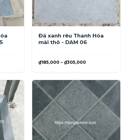
Hóa
Đá xanh rêu Thanh Hóa
5
mài thô - DAM 06
ảng
Khoảng
₫
185,000
–
₫
305,000
giá:
từ
,000
₫185,000
đến
5,000
₫305,000