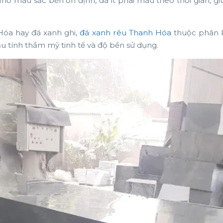
Nhờ màu sắc bền ổn định, đá ít phai màu theo thời gian, gi
Hóa hay đá xanh ghi,
đá xanh rêu Thanh Hóa
thuộc phân 
u tính thẩm mỹ tinh tế và độ bền sử dụng.