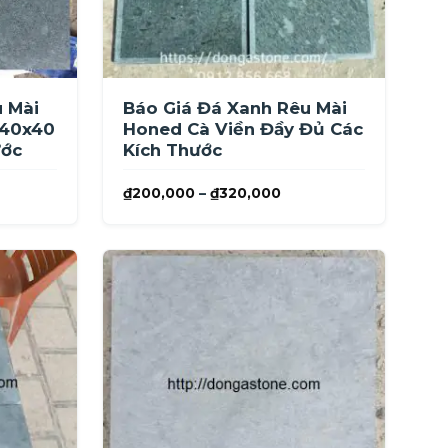
u Mài
Báo Giá Đá Xanh Rêu Mài
 40x40
Honed Cà Viền Đầy Đủ Các
ước
Kích Thước
ảng
Khoảng
₫
200,000
–
₫
320,000
giá:
từ
0,000
₫200,000
đến
,000
₫320,000