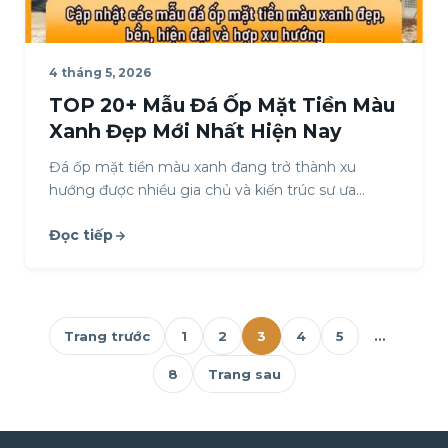
4 tháng 5, 2026
TOP 20+ Mẫu Đá Ốp Mặt Tiền Màu
Xanh Đẹp Mới Nhất Hiện Nay
Đá ốp mặt tiền màu xanh đang trở thành xu
hướng được nhiều gia chủ và kiến trúc sư ưa
chuộng nhờ vẻ đẹp…
Đọc tiếp
Trang trước
1
2
3
4
5
…
8
Trang sau