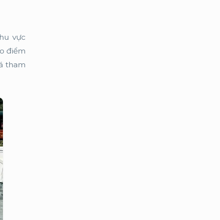
khu vực
ạo điểm
iá tham