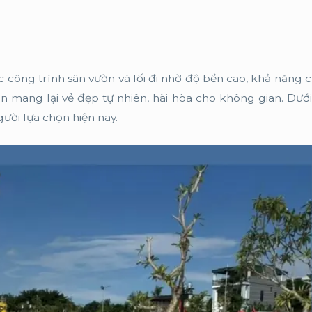
 công trình sân vườn và lối đi nhờ độ bền cao, khả năng c
n mang lại vẻ đẹp tự nhiên, hài hòa cho không gian. Dưới
ời lựa chọn hiện nay.