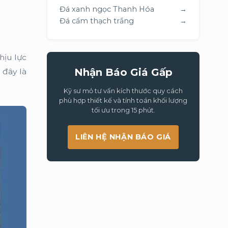
Đá xanh ngọc Thanh Hóa
→
Đá cẩm thạch trắng
→
hịu lực
Nhận Báo Giá Gấp
 đây là
Kỹ sư mỏ tư vấn kích thước quy cách
phù hợp thiết kế và tính toán khối lượng
tối ưu trong 15 phút.
LIÊN HỆ NHẬN BÁO GIÁ