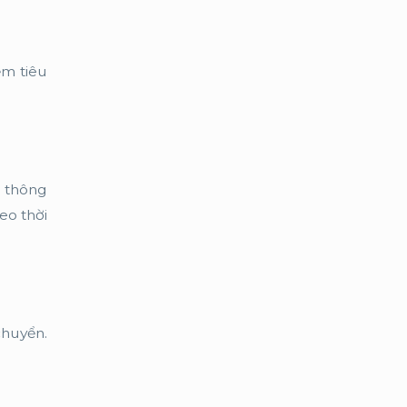
ểm tiêu
u thông
eo thời
chuyển.