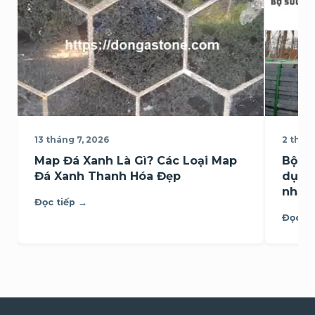
13 tháng 7, 2026
2 thán
Map Đá Xanh Là Gì? Các Loại Map
Bộ sư
Đá Xanh Thanh Hóa Đẹp
dụng
nhất
Đọc tiếp →
Đọc ti