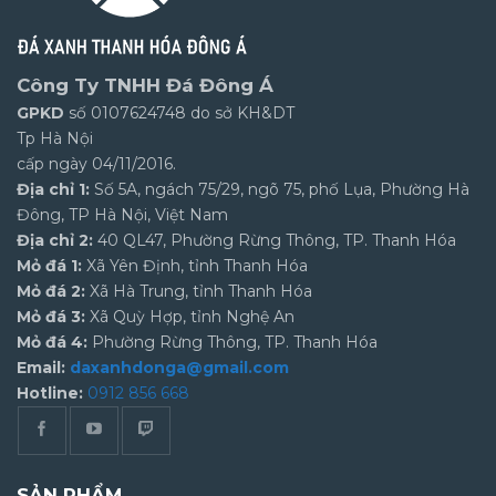
Công Ty TNHH Đá Đông Á
GPKD
số 0107624748 do sở KH&DT
Tp Hà Nội
cấp ngày 04/11/2016.
Địa chỉ 1:
Số 5A, ngách 75/29, ngõ 75, phố Lụa, Phường Hà
Đông, TP Hà Nội, Việt Nam
Địa chỉ 2:
40 QL47, Phường Rừng Thông, TP. Thanh Hóa
Mỏ đá 1:
Xã Yên Định, tỉnh Thanh Hóa
Mỏ đá 2:
Xã Hà Trung, tỉnh Thanh Hóa
Mỏ đá 3:
Xã Quỳ Hợp, tỉnh Nghệ An
Mỏ đá 4:
Phường Rừng Thông, TP. Thanh Hóa
Email:
daxanhdonga@gmail.com
Hotline:
0912 856 668
SẢN PHẨM