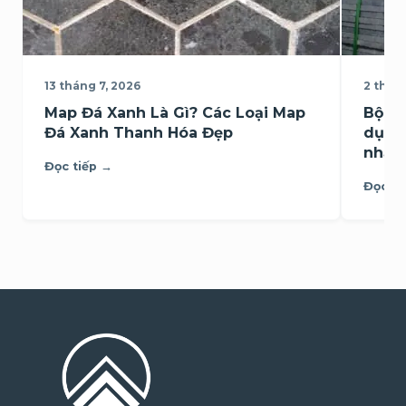
13 tháng 7, 2026
2 thán
Map Đá Xanh Là Gì? Các Loại Map
Bộ sư
Đá Xanh Thanh Hóa Đẹp
dụng
nhất
Đọc tiếp →
Đọc ti