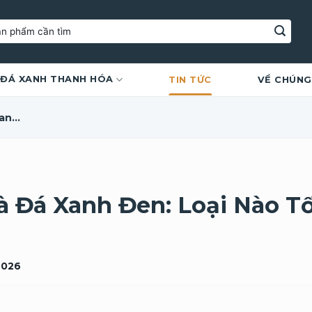
ĐÁ XANH THANH HÓA
TIN TỨC
VỀ CHÚNG
So Sánh Đá Xanh Rêu Và Đá Xanh Đen: Loại Nào Tốt, Phù Hợp Hơn?
 Đá Xanh Đen: Loại Nào Tố
2026