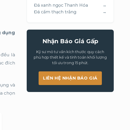
Đá xanh ngọc Thanh Hóa
→
Đá cẩm thạch trắng
→
g dụng
Nhận Báo Giá Gấp
Kỹ sư mỏ tư vấn kích thước quy cách
 đều là
phù hợp thiết kế và tính toán khối lượng
ục đích
tối ưu trong 15 phút.
LIÊN HỆ NHẬN BÁO GIÁ
dụng và
ựa chọn