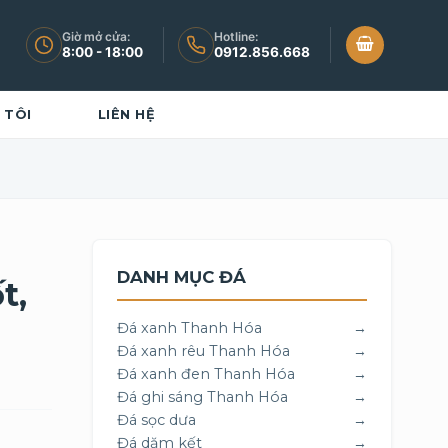
Giờ mở cửa:
Hotline:
8:00 - 18:00
0912.856.668
 TÔI
LIÊN HỆ
DANH MỤC ĐÁ
t,
Đá xanh Thanh Hóa
→
Đá xanh rêu Thanh Hóa
→
Đá xanh đen Thanh Hóa
→
Đá ghi sáng Thanh Hóa
→
Đá sọc dưa
→
Đá dăm kết
→