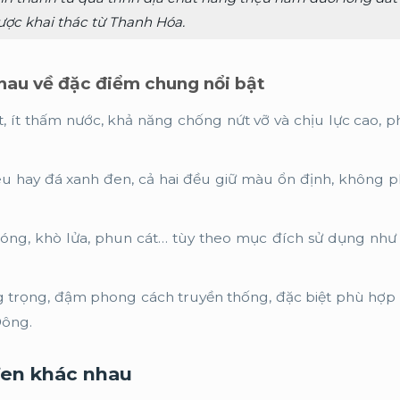
ược khai thác từ Thanh Hóa.
nhau về đặc điểm chung nổi bật
t, ít thấm nước, khả năng chống nứt vỡ và chịu lực cao, 
êu hay đá xanh đen, cả hai đều giữ màu ổn định, không p
ng, khò lửa, phun cát… tùy theo mục đích sử dụng như 
g trọng, đậm phong cách truyền thống, đặc biệt phù hợp 
Đông.
đen khác nhau