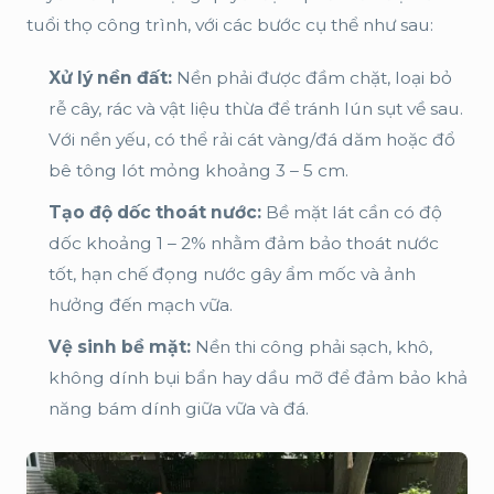
tuổi thọ công trình, với các bước cụ thể như sau:
Xử lý nền đất:
Nền phải được đầm chặt, loại bỏ
rễ cây, rác và vật liệu thừa để tránh lún sụt về sau.
Với nền yếu, có thể rải cát vàng/đá dăm hoặc đổ
bê tông lót mỏng khoảng 3 – 5 cm.
Tạo độ dốc thoát nước:
Bề mặt lát cần có độ
dốc khoảng 1 – 2% nhằm đảm bảo thoát nước
tốt, hạn chế đọng nước gây ẩm mốc và ảnh
hưởng đến mạch vữa.
Vệ sinh bề mặt:
Nền thi công phải sạch, khô,
không dính bụi bẩn hay dầu mỡ để đảm bảo khả
năng bám dính giữa vữa và đá.