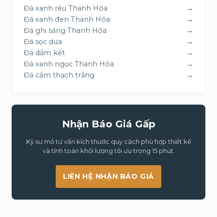
Đá xanh rêu Thanh Hóa
→
Đá xanh đen Thanh Hóa
→
Đá ghi sáng Thanh Hóa
→
Đá sọc dưa
→
Đá dăm kết
→
Đá xanh ngọc Thanh Hóa
→
Đá cẩm thạch trắng
→
Nhận Báo Giá Gấp
Kỹ sư mỏ tư vấn kích thước quy cách phù hợp thiết kế
và tính toán khối lượng tối ưu trong 15 phút.
LIÊN HỆ NHẬN BÁO GIÁ