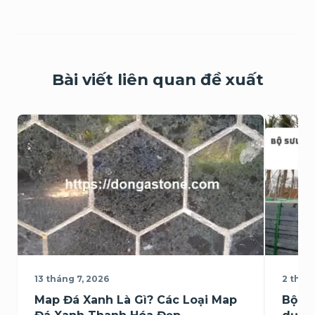
Bài viết liên quan đề xuất
13 tháng 7, 2026
2 thán
Map Đá Xanh Là Gì? Các Loại Map
Bộ sư