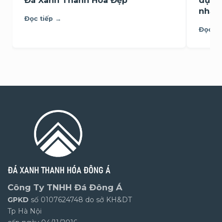
Đá Xanh Thanh Hóa Đẹp
dụng
nhất
Đọc tiếp →
Đọc ti
Công Ty TNHH Đá Đông Á
GPKD
số 0107624748 do sở KH&DT
Tp Hà Nội