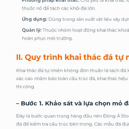
Phương pháp khai thác:
Chủ yếu là khai thác
thuốc nổ để tách các khối đá lớn.
Ứng dụng:
Dùng trong sản xuất vật liệu xây dựn
Quản lý:
Thuộc nhóm hoạt động khai thác khoán
hoàn phục môi trường.
II. Quy trình khai thác đá t
Khai thác đá tự nhiên không đơn thuần là tách đá k
xác cao nhằm bảo toàn cấu trúc đá, khai thác hiệ
thi công.
– Bước 1. Khảo sát và lựa chọn mỏ đ
Đây là bước quan trọng hàng đầu nên Đông Á Stone
đá để kiểm tra cấu trúc bên trong. Các mẫu đá đư