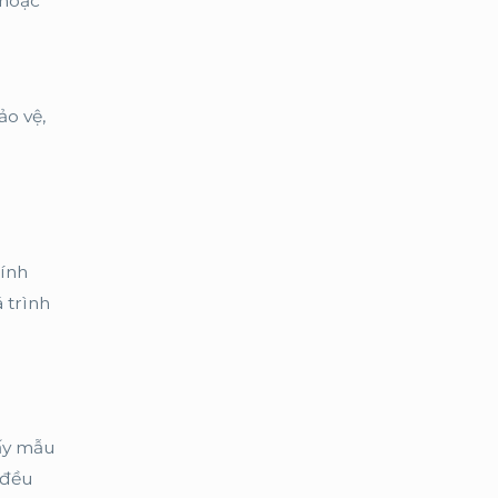
 hoặc
ảo vệ,
hính
 trình
lấy mẫu
 đều