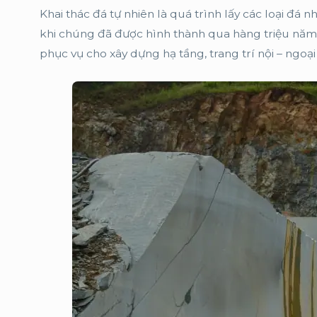
Khai thác đá tự nhiên là quá trình lấy các loại đá 
khi chúng đã được hình thành qua hàng triệu năm
phục vụ cho xây dựng hạ tầng, trang trí nội – ngoại 