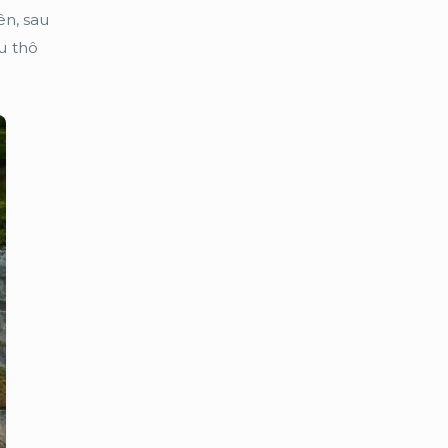
ên, sau
u thô