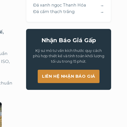
Đá xanh ngọc Thanh Hóa
→
Đá cẩm thạch trắng
→
ế,
Nhận Báo Giá Gấp
Kỹ sư mỏ tư vấn kích thước quy cách
huẩn
phù hợp thiết kế và tính toán khối lượng
 ISO,
tối ưu trong 15 phút.
LIÊN HỆ NHẬN BÁO GIÁ
 chuẩn