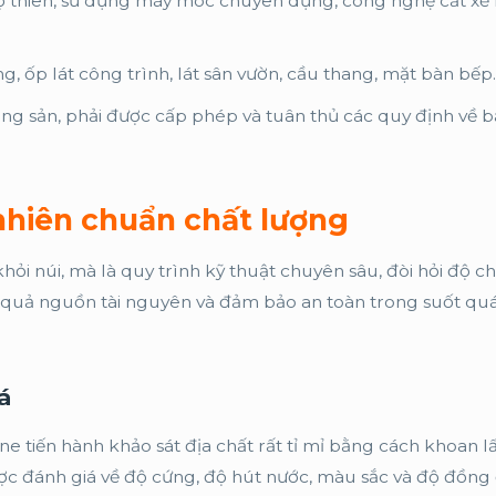
 lộ thiên, sử dụng máy móc chuyên dụng, công nghệ cắt xẻ
g, ốp lát công trình, lát sân vườn, cầu thang, mặt bàn bếp.
g sản, phải được cấp phép và tuân thủ các quy định về b
ự nhiên chuẩn chất lượng
hỏi núi, mà là quy trình kỹ thuật chuyên sâu, đòi hỏi độ c
u quả nguồn tài nguyên và đảm bảo an toàn trong suốt quá
á
 tiến hành khảo sát địa chất rất tỉ mỉ bằng cách khoan 
ợc đánh giá về độ cứng, độ hút nước, màu sắc và độ đồng