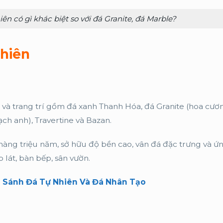
ên có gì khác biệt so với đá Granite, đá Marble?
nhiên
và trang trí gồm đá xanh Thanh Hóa, đá Granite (hoa cươn
ạch anh), Travertine và Bazan.
hàng triệu năm, sở hữu độ bền cao, vân đá đặc trưng và ứ
p lát, bàn bếp, sân vườn.
So Sánh Đá Tự Nhiên Và Đá Nhân Tạo