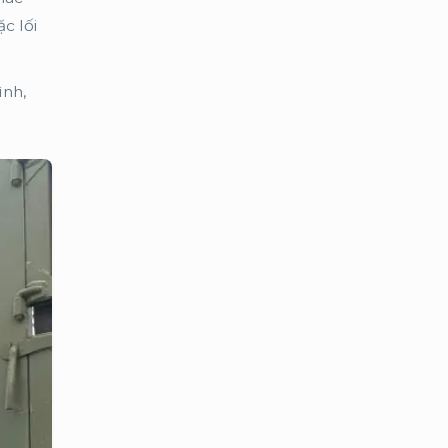
c lối
ình,