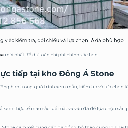
g việc kiểm tra, đối chiếu và lựa chọn lô đá phù hợp.
óa
mới nhất để dự toán chi phí chính xác hơn.
rực tiếp tại kho Đông Á Stone
động hơn trong quá trình xem mẫu, kiểm tra và lựa chọn l
 xem thực tế màu sắc, bề mặt và vân đá để lựa chọn sản
Stone cam kết cung cấp đá đồng bộ theo cùng lô khai t