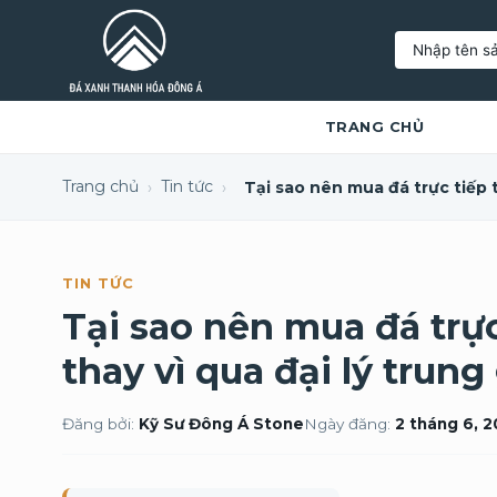
Tìm
kiếm:
TRANG CHỦ
Trang chủ
Tin tức
›
›
TIN TỨC
Tại sao nên mua đá trự
thay vì qua đại lý trung
Đăng bởi:
Kỹ Sư Đông Á Stone
Ngày đăng:
2 tháng 6, 