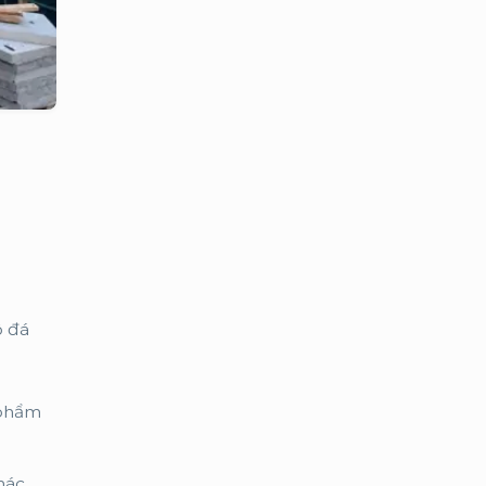
ô đá
 phẩm
hác