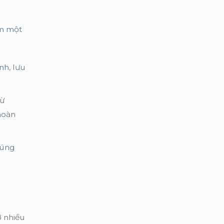
êm một
nh, lưu
từ
hoàn
đúng
ở nhiều