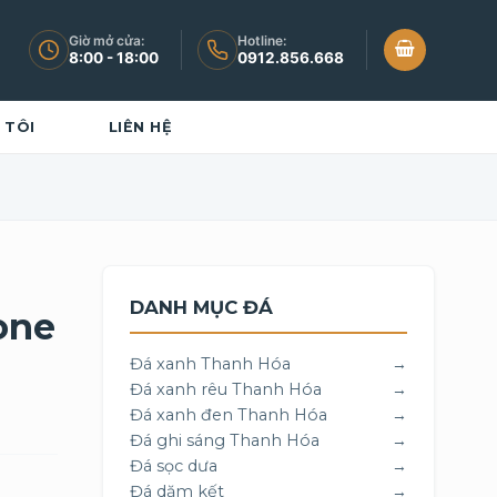
Giờ mở cửa:
Hotline:
8:00 - 18:00
0912.856.668
 TÔI
LIÊN HỆ
DANH MỤC ĐÁ
one
Đá xanh Thanh Hóa
→
Đá xanh rêu Thanh Hóa
→
Đá xanh đen Thanh Hóa
→
Đá ghi sáng Thanh Hóa
→
Đá sọc dưa
→
Đá dăm kết
→