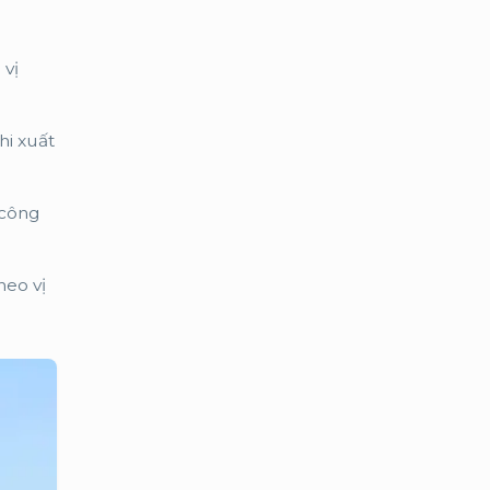
 vị
hi xuất
 công
heo vị