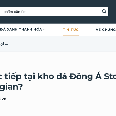
ĐÁ XANH THANH HÓA
TIN TỨC
VỀ CHÚNG
Tại sao nên mua đá trực tiếp tại kho đá Đông Á Stone thay vì qua đại lý trung gian?
c tiếp tại kho đá Đông Á St
 gian?
2026