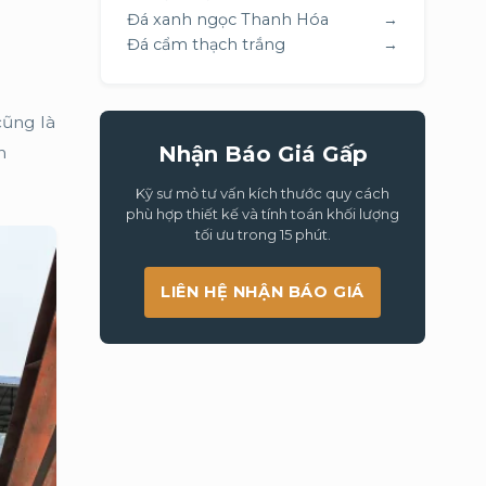
Đá xanh ngọc Thanh Hóa
→
Đá cẩm thạch trắng
→
cũng là
Nhận Báo Giá Gấp
n
Kỹ sư mỏ tư vấn kích thước quy cách
phù hợp thiết kế và tính toán khối lượng
tối ưu trong 15 phút.
LIÊN HỆ NHẬN BÁO GIÁ