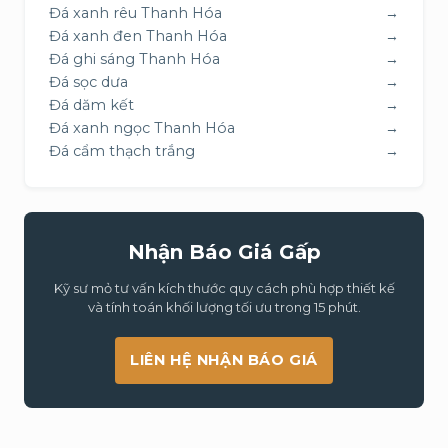
Đá xanh rêu Thanh Hóa
→
Đá xanh đen Thanh Hóa
→
Đá ghi sáng Thanh Hóa
→
Đá sọc dưa
→
Đá dăm kết
→
Đá xanh ngọc Thanh Hóa
→
Đá cẩm thạch trắng
→
Nhận Báo Giá Gấp
Kỹ sư mỏ tư vấn kích thước quy cách phù hợp thiết kế
và tính toán khối lượng tối ưu trong 15 phút.
LIÊN HỆ NHẬN BÁO GIÁ