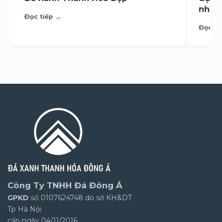
nhất
Đọc tiếp →
Đọc ti
Công Ty TNHH Đá Đông Á
GPKD
số 0107624748 do sở KH&DT
Tp Hà Nội
cấp ngày 04/11/2016.