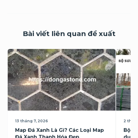
Bài viết liên quan đề xuất
13 tháng 7, 2026
2 thán
Map Đá Xanh Là Gì? Các Loại Map
Bộ sư
Đá Xanh Thanh Hóa Đẹp
dụng